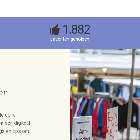
1.882
patiënten geholpen
en
le op je
en een digitaal
ngs en tips om