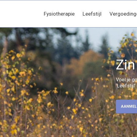
Fysiotherapie
Leefstijl
Vergoeding
Zin
Voel je g
‘Leefstij
AANMEL