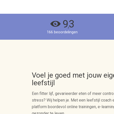
9
3
,
166 beoordelingen
Voel je goed met jouw eig
leefstijl
Een fitter lijf, gevarieerder eten of meer contro
stress? Wij helpen je. Met een leefstijl coach 
platform boordevol online trainingen, e-learni
gezonder te leven.