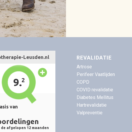
REVALIDATIE
Artrose
Perifeer Vaatlijden
COPD
COVID revalidatie
Diabetes Mellitus
Hartrevalidatie
Valpreventie