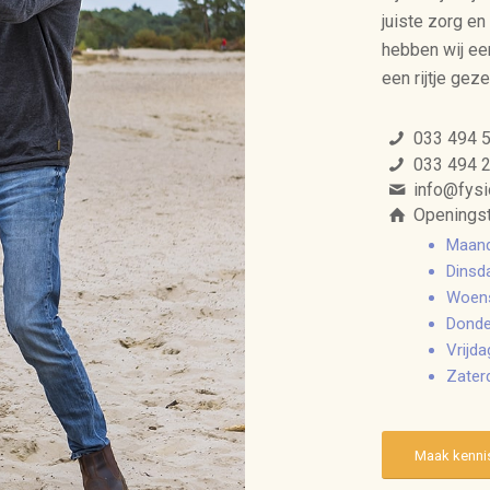
juiste zorg en
hebben wij ee
een rijtje gez
033 494 
033 494 
info@fysi
Openingst
Maand
Dinsd
Woens
Donde
Vrijda
Zater
Maak kenni