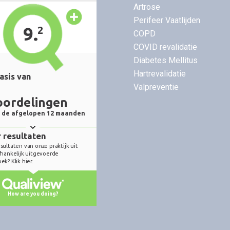
Artrose
Perifeer Vaatlijden
COPD
COVID revalidatie
Diabetes Mellitus
Hartrevalidatie
Valpreventie