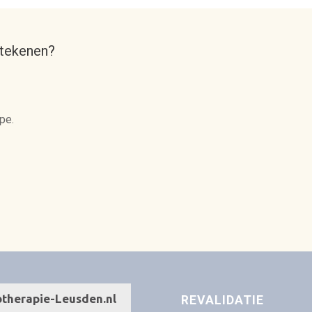
etekenen?
pe.
REVALIDATIE