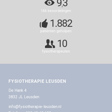
9
3
,
166 beoordelingen
1.882
patiënten geholpen
10
fysiotherapeuten
FYSIOTHERAPIE LEUSDEN
De Hank 4
3832 JL Leusden
info@fysiotherapie-leusden.nl