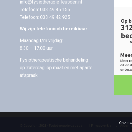
info@fysiotherapie-leusden.nl
Telefoon:
033 49 45 155
Telefoon:
033 49 42 925
Wij zijn telefonisch bereikbaar:
Maandag t/m vrijdag:
8.30 – 17.00 uur
Fysiotherapeutische behandeling
op zaterdag: op maat en met aparte
afspraak.
Onze w
© Copyright 2021 - Fysiotherapie-Leusden.nl |
Privacyverklaring
|
Algeme