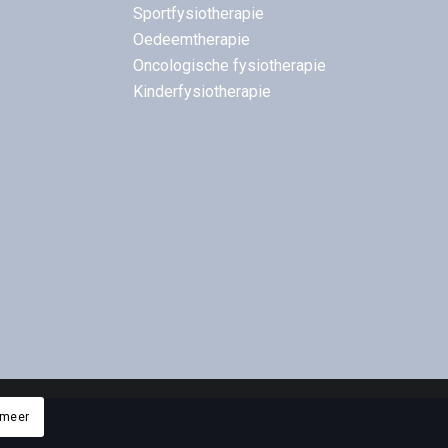
Sportfysiotherapie
Oedeemtherapie
Oncologische fysiotherapie
Kinderfysiotherapie
 meer