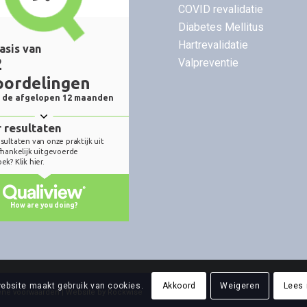
COVID revalidatie
Diabetes Mellitus
Hartrevalidatie
Valpreventie
ebsite maakt gebruik van cookies.
Akkoord
Weigeren
Lees
ne voorwaarden
| Website by
Rockwise